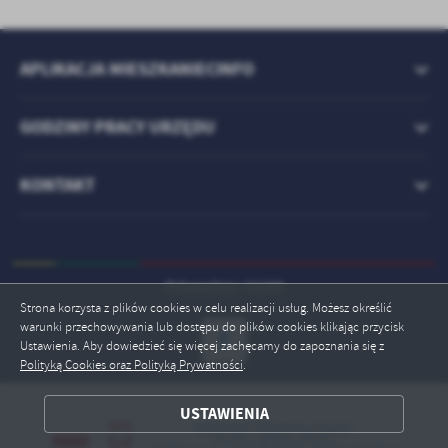
APLIKACJA MIESZKANIECINFO
GODZINY PRACY URZĘDU
KONTAKT
Odwiedzin: 31688
Strona korzysta z plików cookies w celu realizacji usług. Możesz określić
warunki przechowywania lub dostępu do plików cookies klikając przycisk
Ustawienia. Aby dowiedzieć się więcej zachęcamy do zapoznania się z
Polityką Cookies oraz Polityką Prywatności
.
ZAPISZ WYBRANE
USTAWIENIA