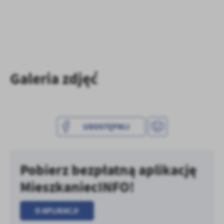
Firmy te działają w charakterze pośredników prezentujących nasze
treści w postaci wiadomości, ofert, komunikatów mediów
społecznościowych.
Galeria zdjęć
UDOSTĘPNIJ
Pobierz bezpłatną aplikację
MieszkaniecINFO!
O APLIKACJI