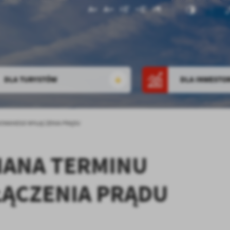
DLA TURYSTÓW
DLA INWESTO
ANOWANEGO WYŁĄCZENIA PRĄDU
IANA TERMINU
ĄCZENIA PRĄDU