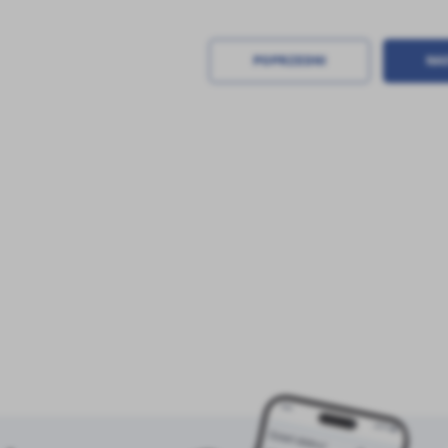
stawienia
POPRZEDNI
NA
anujemy Twoją prywatność. Możesz zmienić ustawienia cookies lub zaakceptować je
zystkie. W dowolnym momencie możesz dokonać zmiany swoich ustawień.
iezbędne
ezbędne pliki cookies służą do prawidłowego funkcjonowania strony internetowej i
ożliwiają Ci komfortowe korzystanie z oferowanych przez nas usług.
ęcej
iki cookies odpowiadają na podejmowane przez Ciebie działania w celu m.in. dostosowani
oich ustawień preferencji prywatności, logowania czy wypełniania formularzy. Dzięki pli
okies strona, z której korzystasz, może działać bez zakłóceń.
unkcjonalne i personalizacyjne
poznaj się z
POLITYKĄ PRYWATNOŚCI I PLIKÓW COOKIES
.
go typu pliki cookies umożliwiają stronie internetowej zapamiętanie wprowadzonych prze
ebie ustawień oraz personalizację określonych funkcjonalności czy prezentowanych treści.
ZAPISZ WYBRANE
ięki tym plikom cookies możemy zapewnić Ci większy komfort korzystania z funkcjonalnoś
ęcej
szej strony poprzez dopasowanie jej do Twoich indywidualnych preferencji. Wyrażenie
ody na funkcjonalne i personalizacyjne pliki cookies gwarantuje dostępność większej ilości
ODRZUĆ WSZYSTKIE
nkcji na stronie.
nalityczne