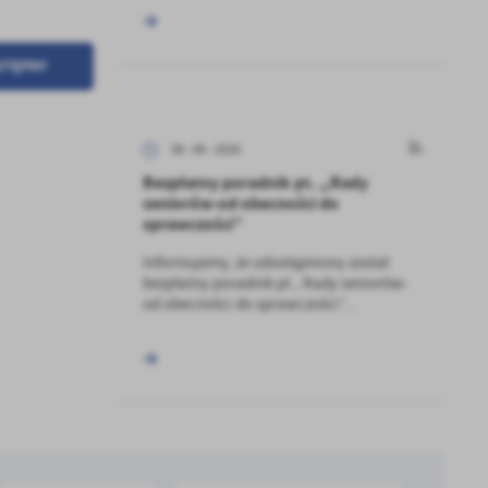
STĘPNY
08 - 06 - 2026
Bezpłatny poradnik pt. ,,Rady
seniorów-od obecności do
sprawczości”
Informujemy, że udostępniony został
a
bezpłatny poradnik pt., Rady seniorów-
kom
od obecności do sprawczości”...
z
ci