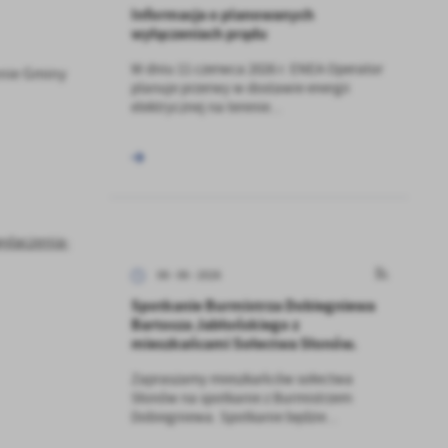
Informacja o planowanych
wyłączeniach prądu
W dniu 11 czerwca 2026 r. ENEA Operator
enie Gminy
planuje przerwy w dostawie energii
elektrycznej na terenie...
ylaczenia-
08 - 06 - 2026
Spotkanie Burmistrza Dobiegniewa
Bartosza Jabłońskiego z
mieszkańcami Sołectwa Słonów.
Zapraszamy mieszkańców sołectwa
Słonów na spotkanie z Burmistrzem
Dobiegniewa. Spotkanie będzie...