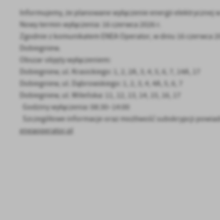
Informujemy, że planowane wyłączenie energii elektrycznej w
Nowy termin wyłączenia: 16 czerwca 2026 r.
Zgodnie z komunikatem ENEA Operator, w dniu 16 czerwca 202
Dobiegniew.
Obszar objęty wyłączeniem:
Dobiegniew, ul. Krasickiego: 1, 2, 2A, 3, 4, 5, 6, 7, 14A, 17
Dobiegniew, ul. Dąbrowskiego: 1, 2, 3, 4, 4A, 5, 6, 7
Dobiegniew, ul. Wileńska: 11, 12, 13, 14, 15, 16, 17
Godziny wyłączenia: 08:30–14:00
Szczegółowe informacje oraz możliwość subskrypcji powiad
eneaoperator.pl