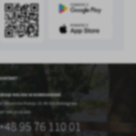
.
a
w
KONTAKT
URZĄD MIEJSKI W DOBIEGNIEWIE
ul. Obrońców Pokoju 24, 66-520 Dobiegniew
NIP 594-10-00-845
+48 95 76 110 01