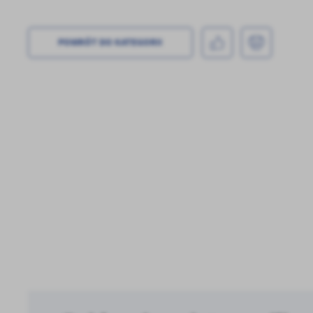
U
POWRÓT
DO KATEGORII
Sz
ws
N
Ni
um
Wi
Pl
Tw
co
F
Za
Te
Ci
Dz
Wi
na
zg
fu
A