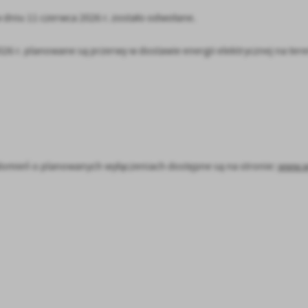
 dniu 11 czerwca 2026 r. zostało odwołane.
6 r. planowane są przerwy w dostawie energii elektrycznej na ter
omień o planowanych wyłączeniach dostępne są na stronie:
www.w