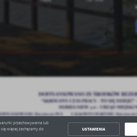
ć warunki przechowywania lub
USTAWIENIA
ć się więcej zachęcamy do