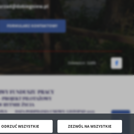
urzad@dobiegniew.pl
FORMULARZ KONTAKTOWY
Odwiedzin: 31889
ODRZUĆ WSZYSTKIE
ZEZWÓL NA WSZYSTKIE
Powered by
2ClickPortal® - Portale nowej generacji
DO GÓRY